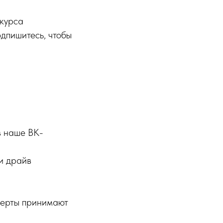
нкурса
одпишитесь, чтобы
в наше ВК-
 и драйв
перты принимают